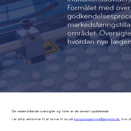
Formålet med oversi
godkendelsesproces
markedsføringstilla
området. Oversigte
hvordan nye lægem
De nedenstående oversigter og lister er de senest opdaterede.
I er altid velkomne til at skrive til os på
horizonscanning@amgros.dk
, hvis 