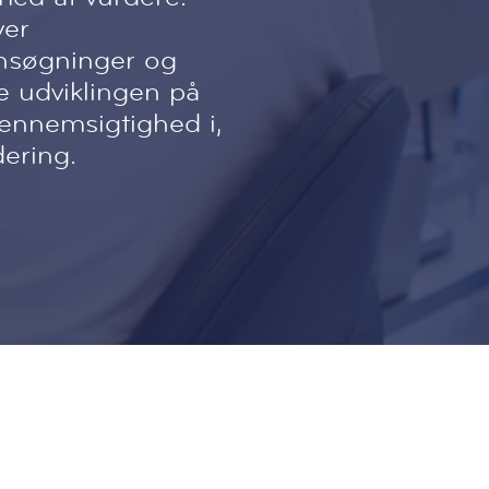
ver
ansøgninger og
ge udviklingen på
gennemsigtighed i,
ering.