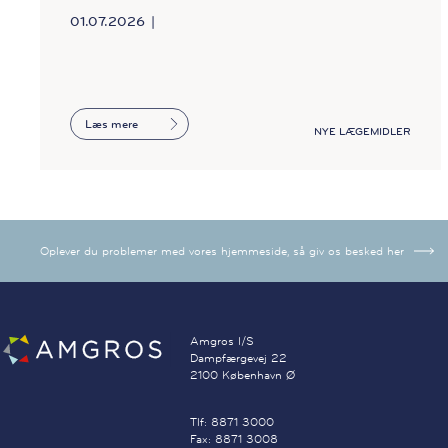
01.07.2026
Læs mere
NYE LÆGEMIDLER
Oplever du problemer med vores hjemmeside, så giv os besked her
Amgros I/S
Dampfærgevej 22
2100 København Ø
Tlf: 8871 3000
Fax: 8871 3008