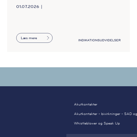
01.07.2026
Læs mere
INDIKATIONSUDVIDELSER
Akutkontakter
Akutkontakter - bivirkninger - SAD og
Whistleblower og Speak Up