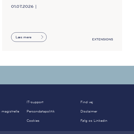
01.07.2026
Læs mere
EXTENSIONS
IT-support
Find vej
 magistrelle
Persondatapolitik
Disclaimer
Cookies
Følg os Linkedin