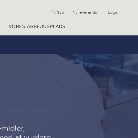
Ny leverandør
Login
Søg
VORES ARBEJDSPLADS
midler,
med at vurdere.