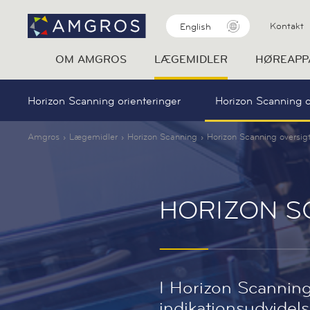
Kontakt
English
OM AMGROS
LÆGEMIDLER
HØREAPP
Horizon Scanning orienteringer
Horizon Scanning o
Amgros
Lægemidler
Horizon Scanning
Horizon Scanning oversig
HORIZON S
I Horizon Scanning
indikationsudvidel