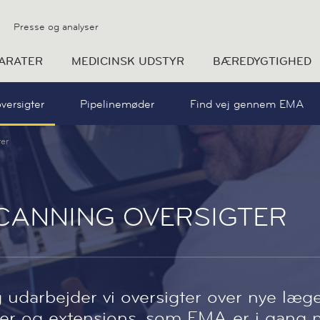
Presse og analyser
ARATER
MEDICINSK UDSTYR
BÆREDYGTIGHED
versigter
Pipelinemøder
Find vej gennem EMA
ter
CANNING OVERSIGTER
 udarbejder vi oversigter over nye læge
ser og extensions, som EMA er i gang 