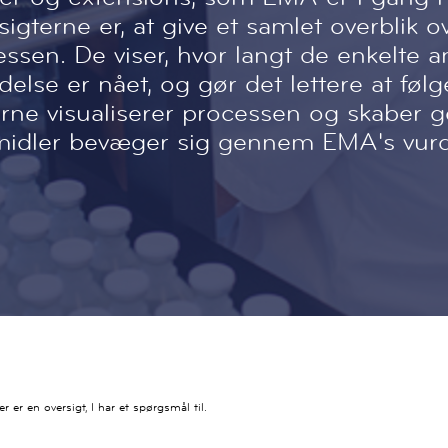
gterne er, at give et samlet overblik o
sen. De viser, hvor langt de enkelte 
delse er nået, og gør det lettere at føl
rne visualiserer processen og skaber 
idler bevæger sig gennem EMA's vurd
der er en oversigt, I har et spørgsmål til.