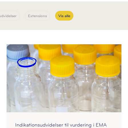
udvidelser
Extensions
Vis alle
Indikationsudvidelser til vurdering i EMA