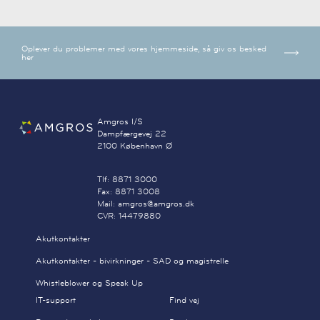
Oplever du problemer med vores hjemmeside, så giv os besked
her
Amgros I/S
Dampfærgevej 22
2100 København Ø
Tlf: 8871 3000
Fax: 8871 3008
Mail: amgros@amgros.dk
CVR: 14479880
Akutkontakter
Akutkontakter - bivirkninger - SAD og magistrelle
Whistleblower og Speak Up
IT-support
Find vej