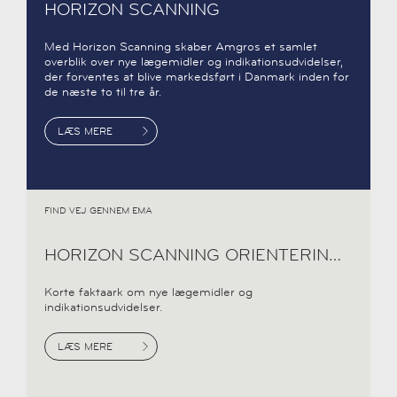
HORIZON SCANNING
Med Horizon Scanning skaber Amgros et samlet
overblik over nye lægemidler og indikationsudvidelser,
der forventes at blive markedsført i Danmark inden for
de næste to til tre år.
LÆS MERE
FIND VEJ GENNEM EMA
HORIZON SCANNING ORIENTERINGER
Korte faktaark om nye lægemidler og
indikationsudvidelser.
LÆS MERE