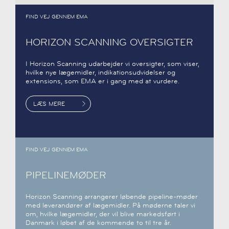
FIND VEJ GENNEM EMA
HORIZON SCANNING OVERSIGTER
I Horizon Scanning udarbejder vi oversigter, som viser,
hvilke nye lægemidler, indikationsudvidelser og
extensions, som EMA er i gang med at vurdere.
LÆS MERE
FIND VEJ GENNEM EMA
PIPELINEMØDER
Horizon Scanning arrangerer løbende pipeline-møder
med leverandører af lægemidler. På møderne taler vi
om, hvilke lægemidler, der vil blive markedsført i
Danmark i løbet af de kommende to til tre år.