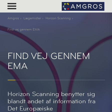
Amgros
Lægemidler
Horizon Scanning
Find vej gennem EMA
FIND VEJ GENNEM
EMA
Horizon Scanning benytter sig
blandt andet af information fra
Det Europæiske