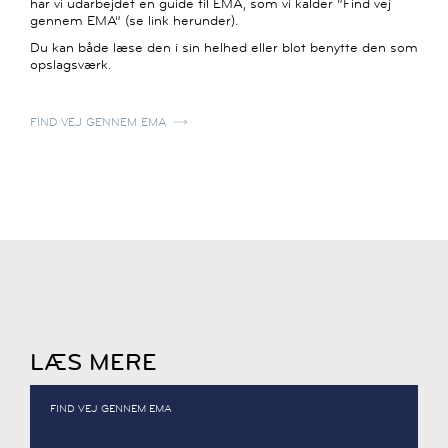
har vi udarbejdet en guide til EMA, som vi kalder ”Find vej
gennem EMA” (se link herunder).
Du kan både læse den i sin helhed eller blot benytte den som
opslagsværk.
FIND VEJ GENNEM EMA
LÆS MERE
FIND VEJ GENNEM EMA