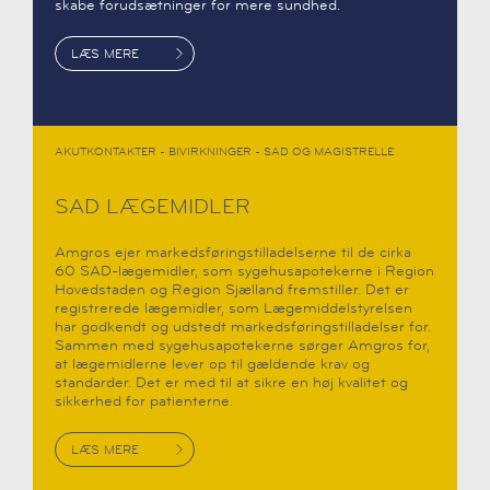
skabe forudsætninger for mere sundhed.
LÆS MERE
AKUTKONTAKTER - BIVIRKNINGER - SAD OG MAGISTRELLE
SAD LÆGEMIDLER
Amgros ejer markedsføringstilladelserne til de cirka
60 SAD-lægemidler, som sygehusapotekerne i Region
Hovedstaden og Region Sjælland fremstiller. Det er
registrerede lægemidler, som Lægemiddelstyrelsen
har godkendt og udstedt markedsføringstilladelser for.
Sammen med sygehusapotekerne sørger Amgros for,
at lægemidlerne lever op til gældende krav og
standarder. Det er med til at sikre en høj kvalitet og
sikkerhed for patienterne.
LÆS MERE