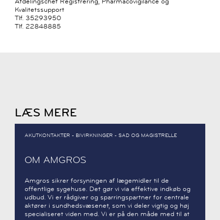
Afdelingschef Registrering, Pharmacovigilance og
Kvalitetssupport
Tlf. 35293950
Tlf. 22848885
LÆS MERE
AKUTKONTAKTER - BIVIRKNINGER - SAD OG MAGISTRELLE
OM AMGROS
Amgros sikrer forsyningen af lægemidler til de
offentlige sygehuse. Det gør vi via effektive indkøb og
udbud. Vi er rådgiver og sparringspartner for centrale
aktører i sundhedsvæsenet, som vi deler vigtig og høj
specialiseret viden med. Vi er på den måde med til at