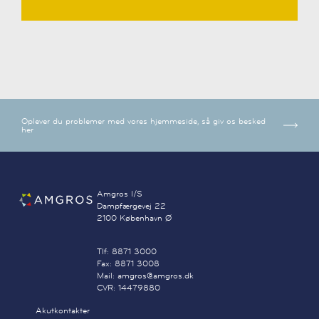
Oplever du problemer med vores hjemmeside, så giv os besked
her
Amgros I/S
Dampfærgevej 22
2100 København Ø
Tlf: 8871 3000
Fax: 8871 3008
Mail: amgros@amgros.dk
CVR: 14479880
Akutkontakter