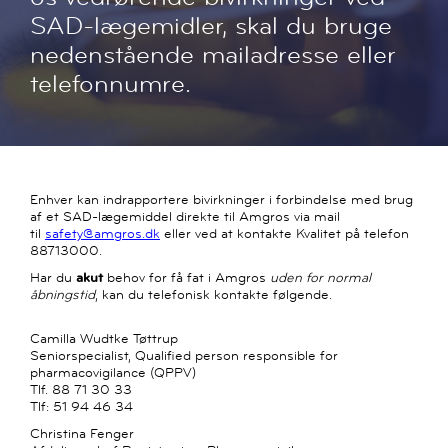
SAD-lægemidler, skal du bruge
nedenstående mailadresse eller
telefonnumre.
Enhver kan indrapportere bivirkninger i forbindelse med brug
af et SAD-lægemiddel direkte til Amgros via mail
til
safety@amgros.dk
eller ved at kontakte Kvalitet på telefon
88713000.
Har du
akut
behov for få fat i Amgros
uden for normal
åbningstid
, kan du telefonisk kontakte følgende.
Camilla Wudtke Tøttrup
Seniorspecialist, Qualified person responsible for
pharmacovigilance (QPPV)
Tlf. 88 71 30 33
Tlf: 51 94 46 34
Christina Fenger