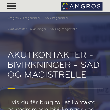
Amgros
Lægemidler
SAD lægemidler
Akutkontakter - bivirkninger - SAD og magistrelle
AKUTKONTAKTER -
BIVIRKNINGER - SAD
OG MAGISTRELLE
Hvis du får brug for at kontakte
os vedrørende bivirkninger ved