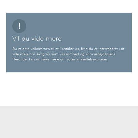
!
Vil du vide mere
Du er altid velkommen til at kontakte os, hvis du er interesseret i at
vide mere om Amgros som virksomhed og som arbejdsplads.
Herunder kan du læse mere om vores ansættelsesproces.