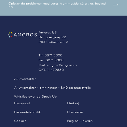
Oplever du problemer med vores hjemmeside, så giv os besked
her
Amgros I/S
Dampfærgevej 22
2100 København Ø
Tlf: 8871 3000
Fax: 8871 3008
Mail: amgros@amgros.dk
CVR: 14479880
Akutkontakter
Akutkontakter - bivirkninger - SAD og magistrelle
Whistleblower og Speak Up
IT-support
Find vej
Persondatapolitik
Disclaimer
Cookies
Følg os Linkedin