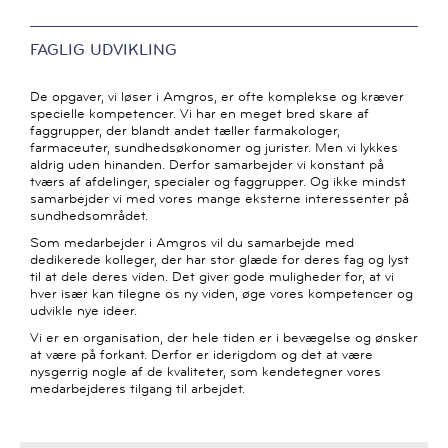
FAGLIG UDVIKLING
De opgaver, vi løser i Amgros, er ofte komplekse og kræver
specielle kompetencer. Vi har en meget bred skare af
faggrupper, der blandt andet tæller farmakologer,
farmaceuter, sundhedsøkonomer og jurister. Men vi lykkes
aldrig uden hinanden. Derfor samarbejder vi konstant på
tværs af afdelinger, specialer og faggrupper. Og ikke mindst
samarbejder vi med vores mange eksterne interessenter på
sundhedsområdet.
Som medarbejder i Amgros vil du samarbejde med
dedikerede kolleger, der har stor glæde for deres fag og lyst
til at dele deres viden. Det giver gode muligheder for, at vi
hver især kan tilegne os ny viden, øge vores kompetencer og
udvikle nye ideer.
Vi er en organisation, der hele tiden er i bevægelse og ønsker
at være på forkant. Derfor er iderigdom og det at være
nysgerrig nogle af de kvaliteter, som kendetegner vores
medarbejderes tilgang til arbejdet.