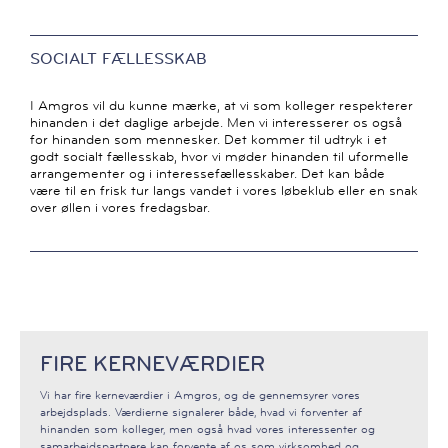
SOCIALT FÆLLESSKAB
I Amgros vil du kunne mærke, at vi som kolleger respekterer
hinanden i det daglige arbejde. Men vi interesserer os også
for hinanden som mennesker. Det kommer til udtryk i et
godt socialt fællesskab, hvor vi møder hinanden til uformelle
arrangementer og i interessefællesskaber. Det kan både
være til en frisk tur langs vandet i vores løbeklub eller en snak
over øllen i vores fredagsbar.
FIRE KERNEVÆRDIER
Vi har fire kerneværdier i Amgros, og de gennemsyrer vores
arbejdsplads. Værdierne signalerer både, hvad vi forventer af
hinanden som kolleger, men også hvad vores interessenter og
samarbejdspartnere kan forvente af os som virksomhed og