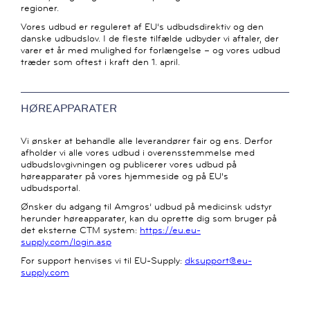
regioner.
Vores udbud er reguleret af EU’s udbudsdirektiv og den
danske udbudslov. I de fleste tilfælde udbyder vi aftaler, der
varer et år med mulighed for forlængelse – og vores udbud
træder som oftest i kraft den 1. april.
HØREAPPARATER
Vi ønsker at behandle alle leverandører fair og ens. Derfor
afholder vi alle vores udbud i overensstemmelse med
udbudslovgivningen og publicerer vores udbud på
høreapparater på vores hjemmeside og på EU's
udbudsportal.
Ønsker du adgang til Amgros’ udbud på medicinsk udstyr
herunder høreapparater, kan du oprette dig som bruger på
det eksterne CTM system:
https://eu.eu-
supply.com/login.asp
For support henvises vi til EU-Supply:
dksupport@eu-
supply.com