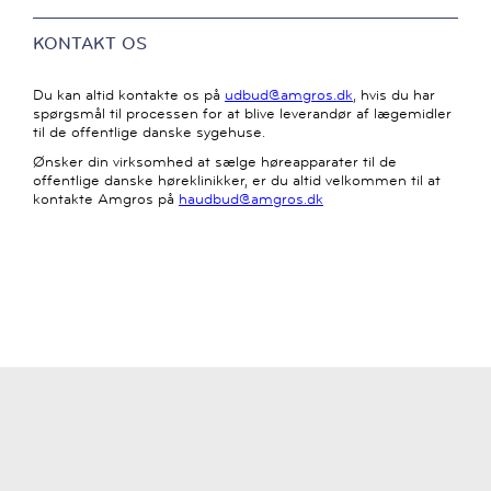
KONTAKT OS
Du kan altid kontakte os på
udbud@amgros.dk
, hvis du har
spørgsmål til processen for at blive leverandør af lægemidler
til de offentlige danske sygehuse.
Ønsker din virksomhed at sælge høreapparater til de
offentlige danske høreklinikker, er du altid velkommen til at
kontakte Amgros på
haudbud@amgros.dk