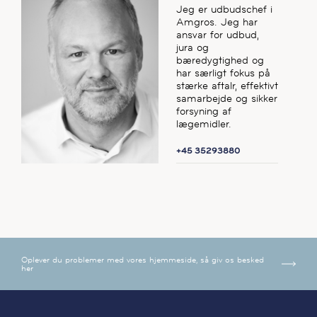
Jeg er udbudschef i
Amgros. Jeg har
ansvar for udbud,
jura og
bæredygtighed og
har særligt fokus på
stærke aftalr, effektivt
samarbejde og sikker
forsyning af
lægemidler.
+45 35293880
Oplever du problemer med vores hjemmeside, så giv os besked
her