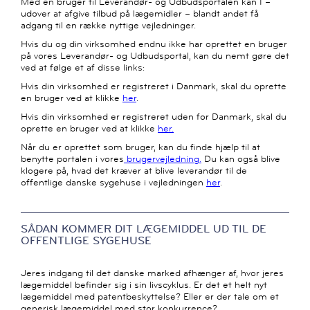
Med en bruger til Leverandør- og Udbudsportalen kan I –
udover at afgive tilbud på lægemidler – blandt andet få
adgang til en række nyttige vejledninger.
Hvis du og din virksomhed endnu ikke har oprettet en bruger
på vores Leverandør- og Udbudsportal, kan du nemt gøre det
ved at følge et af disse links:
Hvis din virksomhed er registreret i Danmark, skal du oprette
en bruger ved at klikke
her
.
Hvis din virksomhed er registreret uden for Danmark, skal du
oprette en bruger ved at klikke
her.
Når du er oprettet som bruger, kan du finde hjælp til at
benytte portalen i vores
brugervejledning.
Du kan også blive
klogere på, hvad det kræver at blive leverandør til de
offentlige danske sygehuse i vejledningen
her
.
SÅDAN KOMMER DIT LÆGEMIDDEL UD TIL DE
OFFENTLIGE SYGEHUSE
Jeres indgang til det danske marked afhænger af, hvor jeres
lægemiddel befinder sig i sin livscyklus. Er det et helt nyt
lægemiddel med patentbeskyttelse? Eller er der tale om et
generisk lægemiddel med stor konkurrence?