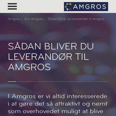
Amgros
Om Amgros
Sådan bliver du leverandør til Amgros
SÅDAN BLIVER DU
LEVERANDØR TIL
AMGROS
I Amgros er vi altid interesserede
i at gøre det så attraktivt og nemt
som overhovedet muligt at blive