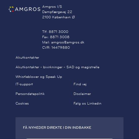
Amgros I/S
Dampfærgevej 22
2100 København Ø
Tlf: 8871 3000
Fax: 8871 3008
Mail: amgros@amgros.dk
CVR: 14479880
Akutkontakter
Akutkontakter - bivirkninger - SAD og magistrelle
Whistleblower og Speak Up
IT-support
Find vej
Persondatapolitik
Disclaimer
Cookies
Følg os Linkedin
FÅ NYHEDER DIREKTE I DIN INDBAKKE